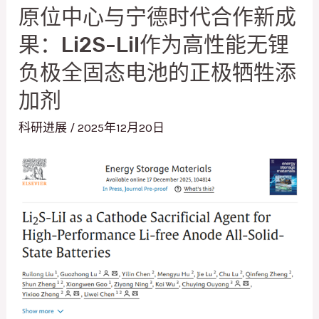
原位中心与宁德时代合作新成
心
果：Li2S-LiI作为高性能无锂
新
成
负极全固态电池的正极牺牲添
果
加剂
在
科研进展
/
2025年12月20日
Nat.
Commun.
发
表:
纳
米
催
化
剂