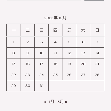
果
负
在
极
2025年 12月
Angew
全
发
固
一
二
三
四
五
六
日
表：
态
1
2
3
4
5
6
7
工
电
业
8
9
10
11
12
13
14
池
级
的
15
16
17
18
19
20
21
电
正
22
23
24
25
26
27
28
流
极
密
牺
29
30
31
度
牲
下
添
« 11月
5月 »
脉
加