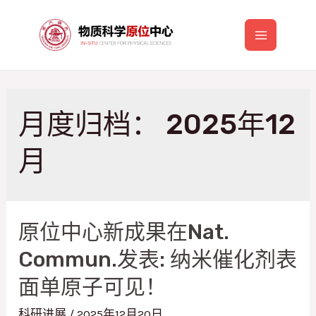
跳
至
Main
内
容
Menu
月度归档：
2025年12
月
原位中心新成果在Nat.
Commun.发表: 纳米催化剂表
面单原子可见！
科研进展
/
2025年12月20日