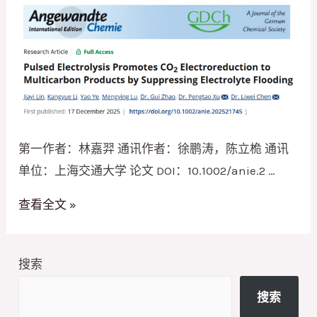
代
合
作
新
成
果：
Li2S-
第一作者：林嘉羿 通讯作者：徐鹏涛，陈立桅 通讯
LiI
单位：上海交通大学 论文 DOI：10.1002/anie.2 …
作
原
查看全文 »
为
位
高
中
性
搜索
心
能
新
无
搜索
成
锂