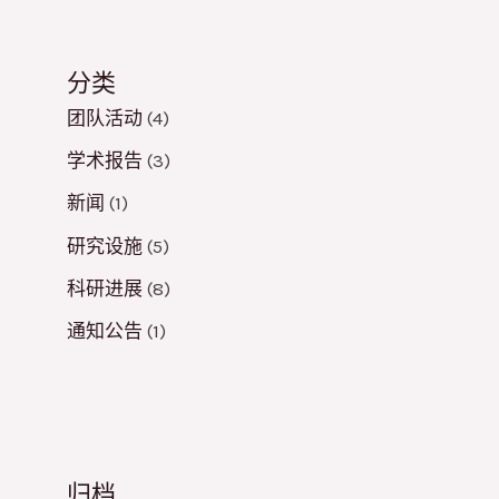
冲
剂
CO2
分类
电
还
团队活动
(4)
原
学术报告
(3)
机
新闻
(1)
理
研究设施
(5)
的
科研进展
(8)
新
理
通知公告
(1)
解
归档