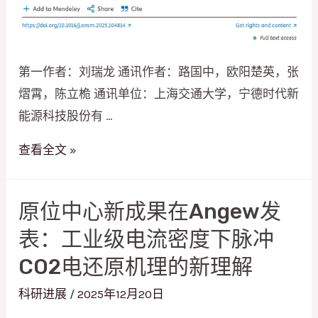
表
面
单
第一作者：刘瑞龙 通讯作者：路国中，欧阳楚英，张
原
熠霄，陈立桅 通讯单位：上海交通大学，宁德时代新
子
能源科技股份有 …
可
见！
原
查看全文 »
位
中
原位中心新成果在Angew发
心
表：工业级电流密度下脉冲
与
宁
CO2电还原机理的新理解
德
科研进展
/
2025年12月20日
时