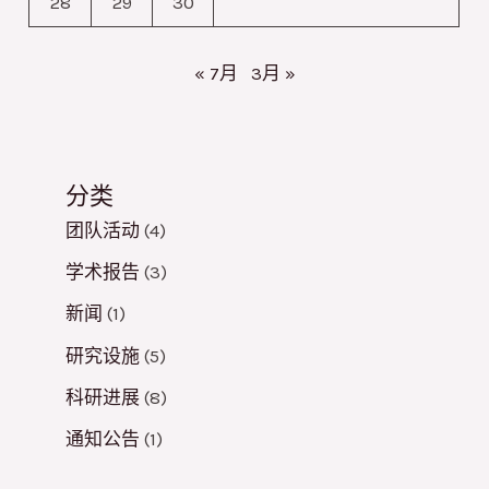
28
29
30
于
酶
« 7月
3月 »
催
化
环
分类
己
烷
团队活动
(4)
的
学术报告
(3)
一
新闻
(1)
步
研究设施
(5)
氧
科研进展
(8)
化
通知公告
(1)