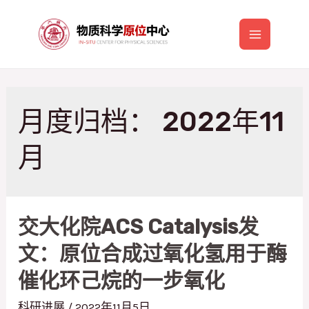
跳
至
Main
内
容
Menu
月度归档：
2022年11
月
交大化院ACS Catalysis发
文：原位合成过氧化氢用于酶
催化环己烷的一步氧化
科研进展
/
2022年11月5日