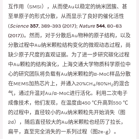
互作用（SMSI），从而使Au以稳定的纳米团簇、甚
至单原子的形式分散，从而显示了良好的催化活性
(
Science
357
, 389-393 (2017)
;
Nature
544
, 80–83
(2017)
)。然而，对于分散后Au物种的原子结构，以及
分散过程中Au纳米颗粒结构变化的微观动态过程，尚
缺少原子尺度的直观证据。为了进一步研究碳化过程
中Au颗粒的结构演化，上海交通大学物质科学原位中
心的研究团队将负载有Au纳米颗粒的α-MoC样品分散
在MEMS加热芯片上，并通入20%CH
/80%H
的混合
4
2
气，通过升温对Au/α-MoC进行活化。利用二次电子
成像技术，他们发现，在温度由450 ℃升高到550 ℃
的过程中，直径较小的Au纳米颗粒先开始消失（图
2d），随后直径较大的Au纳米颗粒也经历了拉长，
扁平，直至完全消失的一系列过程（图2e-g）。