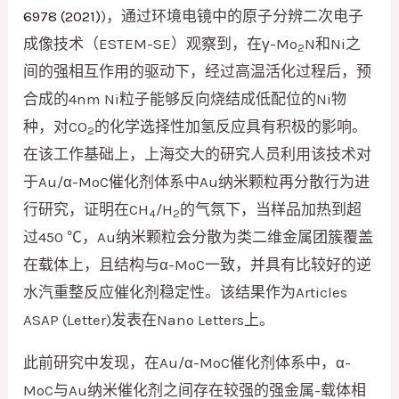
6978 (2021)
)，通过环境电镜中的原子分辨二次电子
成像技术（ESTEM-SE）观察到，在γ-Mo
N和Ni之
2
间的强相互作用的驱动下，经过高温活化过程后，预
合成的4nm Ni粒子能够反向烧结成低配位的Ni物
种，对CO
的化学选择性加氢反应具有积极的影响。
2
在该工作基础上，上海交大的研究人员利用该技术对
于Au/α-MoC催化剂体系中Au纳米颗粒再分散行为进
行研究，证明在CH
/H
的气氛下，当样品加热到超
4
2
过450 ℃，Au纳米颗粒会分散为类二维金属团簇覆盖
在载体上，且结构与α-MoC一致，并具有比较好的逆
水汽重整反应催化剂稳定性。该结果作为Articles
ASAP (Letter)发表在Nano Letters上。
此前研究中发现，在Au/α-MoC催化剂体系中，α-
MoC与Au纳米催化剂之间存在较强的强金属-载体相