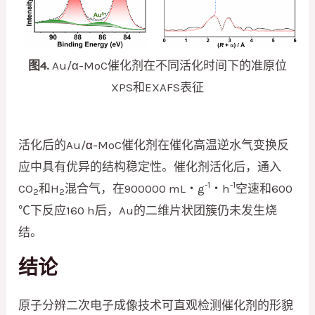
图4.
Au/α-MoC催化剂在不同活化时间下的准原位
XPS和EXAFS表征
活化后的Au/
α-
MoC催化剂在催化高温逆水气变换反
应中具有优异的结构稳定性。催化剂活化后，通入
-1
-1
CO
和H
混合气，在900000 mL‧g
‧h
空速和600
2
2
℃下反应160 h后，Au的二维片状团簇仍未发生烧
结。
结论
原子分辨二次电子成像技术可直观检测催化剂的形貌